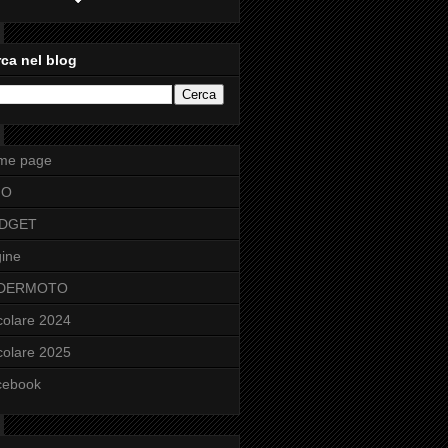
ca nel blog
me page
FO
DGET
ine
DERMOTO
colare 2024
colare 2025
cebook