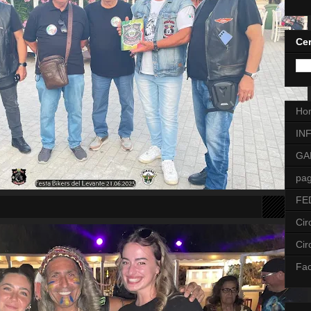
Cer
Ho
IN
GA
pag
FE
Cir
Cir
Fa