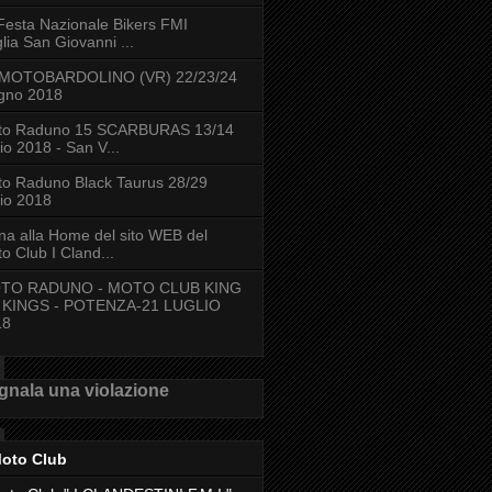
Festa Nazionale Bikers FMI
lia San Giovanni ...
 MOTOBARDOLINO (VR) 22/23/24
gno 2018
to Raduno 15 SCARBURAS 13/14
lio 2018 - San V...
o Raduno Black Taurus 28/29
lio 2018
na alla Home del sito WEB del
o Club I Cland...
TO RADUNO - MOTO CLUB KING
 KINGS - POTENZA-21 LUGLIO
18
gnala una violazione
Moto Club