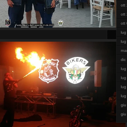
ott
ott
ott
lug
lug
ma
dic
lug
lug
lug
lug
giu
giu