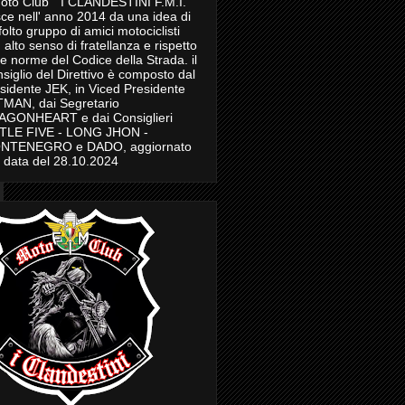
Moto Club " I CLANDESTINI F.M.I."
ce nell' anno 2014 da una idea di
folto gruppo di amici motociclisti
 alto senso di fratellanza e rispetto
le norme del Codice della Strada. il
siglio del Direttivo è composto dal
sidente JEK, in Viced Presidente
MAN, dai Segretario
AGONHEART e dai Consiglieri
TTLE FIVE - LONG JHON -
NTENEGRO e DADO, aggiornato
a data del 28.10.2024