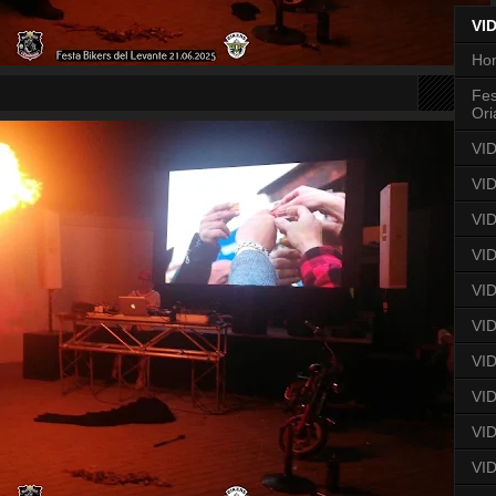
VI
Ho
Fes
Ori
VID
VI
VID
VID
VID
VID
VID
VID
VI
VID