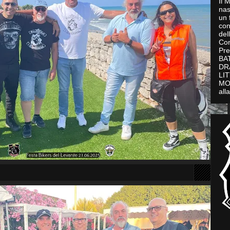
Il 
nas
un 
con
del
Con
Pre
BAT
DR
LI
MO
all