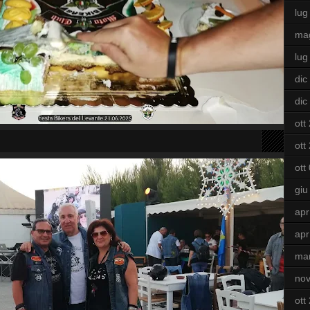
lug
ma
lug
dic
dic
ott
ott
ott
giu
apr
apr
ma
nov
ott