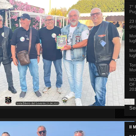
7° 
Pug
23
giu
Mo
lug
Mot
lug
Tor
Mot
MO
OF
20
Se
Il 