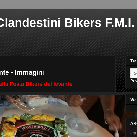
landestini Bikers F.M.I. 
Tra
nte - Immagini
Po
lla Festa Bikers del levante
Web
AR
ago