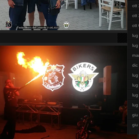
ott
ott
ott
lug
lug
ma
dic
lug
lug
lug
lug
giu
giu