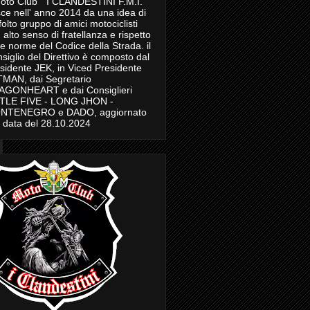
Moto Club " I CLANDESTINI F.M.I."
ce nell' anno 2014 da una idea di
folto gruppo di amici motociclisti
 alto senso di fratellanza e rispetto
le norme del Codice della Strada. il
siglio del Direttivo è composto dal
sidente JEK, in Viced Presidente
MAN, dai Segretario
AGONHEART e dai Consiglieri
TTLE FIVE - LONG JHON -
NTENEGRO e DADO, aggiornato
a data del 28.10.2024