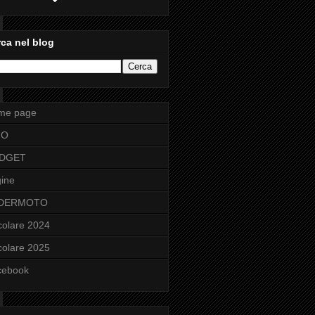
ca nel blog
me page
FO
DGET
ine
DERMOTO
colare 2024
colare 2025
cebook