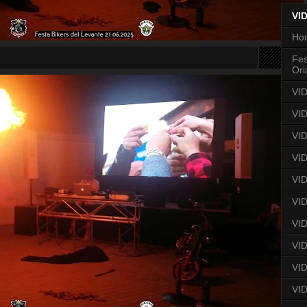
VI
Ho
Fes
Ori
VID
VI
VID
VID
VID
VID
VID
VID
VI
VID