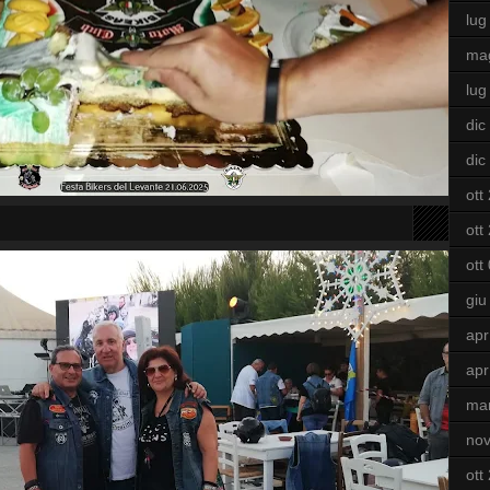
lug
ma
lug
dic
dic
ott
ott
ott
giu
apr
apr
ma
nov
ott