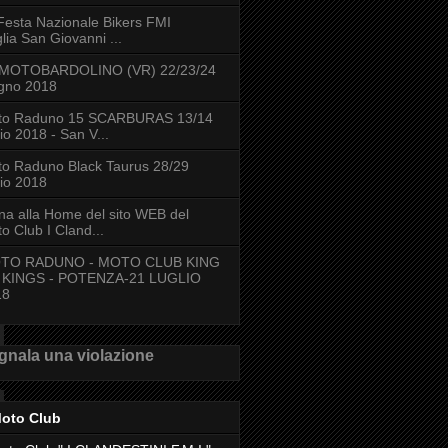
Festa Nazionale Bikers FMI
lia San Giovanni ...
 MOTOBARDOLINO (VR) 22/23/24
gno 2018
to Raduno 15 SCARBURAS 13/14
lio 2018 - San V...
o Raduno Black Taurus 28/29
lio 2018
na alla Home del sito WEB del
o Club I Cland...
TO RADUNO - MOTO CLUB KING
 KINGS - POTENZA-21 LUGLIO
18
gnala una violazione
Moto Club