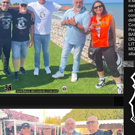
Il 
nas
un 
con
del
Con
Pre
BAT
DR
LI
MO
all