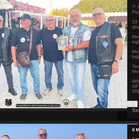
7° 
Pug
23
giu
Mo
lug
Mot
lug
Tor
Mot
MO
OF
20
Se
Il 