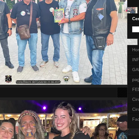
Cer
Ho
IN
GA
pag
FE
Cir
Cir
Fa