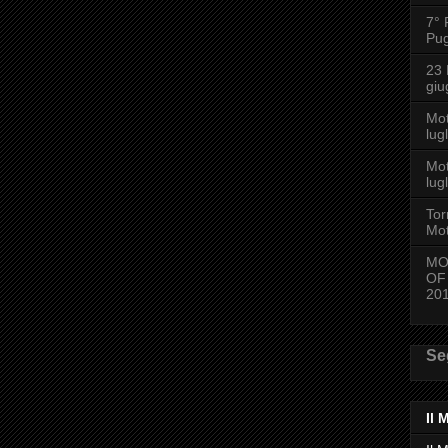
7° 
Pug
23
giu
Mo
lug
Mot
lug
Tor
Mot
MO
OF
20
Se
Il 