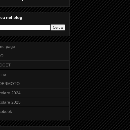
ca nel blog
me page
FO
DGET
ine
DERMOTO
colare 2024
colare 2025
cebook