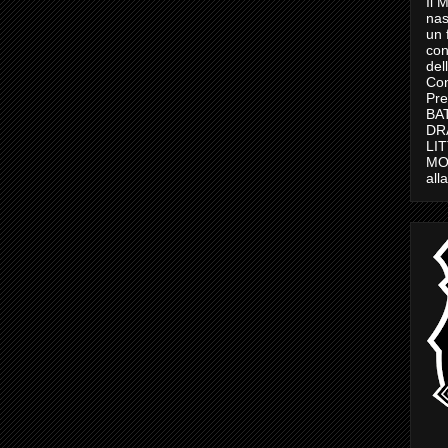
Il 
nas
un 
con
del
Con
Pre
BAT
DR
LI
MO
all