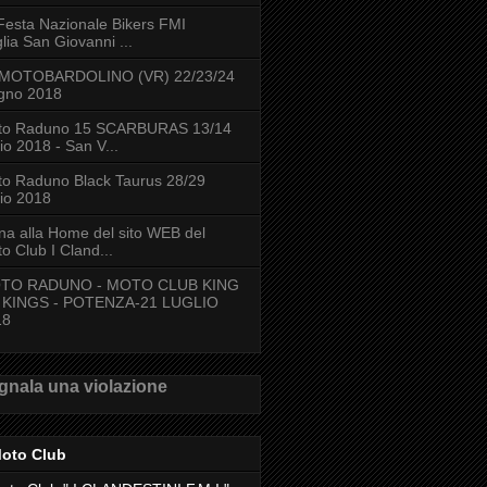
Festa Nazionale Bikers FMI
lia San Giovanni ...
 MOTOBARDOLINO (VR) 22/23/24
gno 2018
to Raduno 15 SCARBURAS 13/14
lio 2018 - San V...
o Raduno Black Taurus 28/29
lio 2018
na alla Home del sito WEB del
o Club I Cland...
TO RADUNO - MOTO CLUB KING
 KINGS - POTENZA-21 LUGLIO
18
gnala una violazione
Moto Club