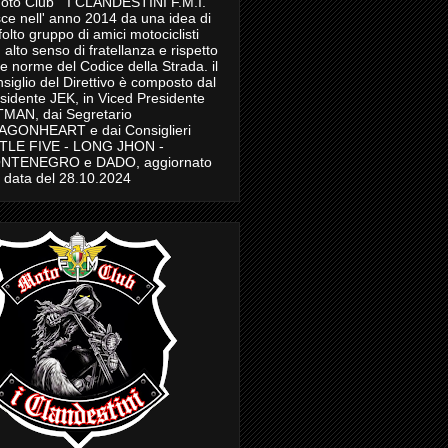
Moto Club " I CLANDESTINI F.M.I."
ce nell' anno 2014 da una idea di
folto gruppo di amici motociclisti
 alto senso di fratellanza e rispetto
le norme del Codice della Strada. il
siglio del Direttivo è composto dal
sidente JEK, in Viced Presidente
MAN, dai Segretario
AGONHEART e dai Consiglieri
TTLE FIVE - LONG JHON -
NTENEGRO e DADO, aggiornato
a data del 28.10.2024