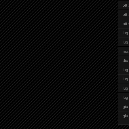
ott
ott
ott
lug
lug
ma
dic
lug
lug
lug
lug
giu
giu