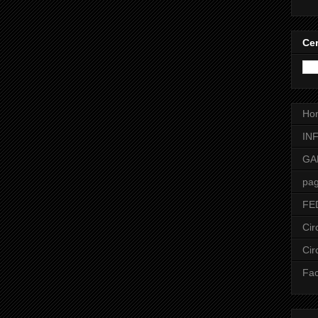
Cer
Ho
IN
GA
pag
FE
Cir
Cir
Fa