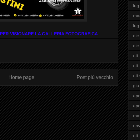
lug
ma
lug
 PER VISIONARE LA GALLERIA FOTOGRAFICA
dic
dic
ott
ott
ott
Home page
Post più vecchio
giu
apr
apr
ma
nov
ott