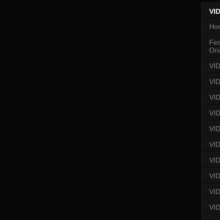
VI
Ho
Fes
Ori
VID
VI
VID
VID
VID
VID
VID
VID
VI
VID