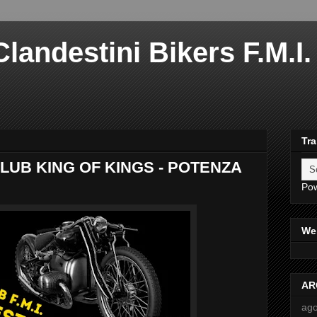
landestini Bikers F.M.I. 
Tra
LUB KING OF KINGS - POTENZA
Po
Web
AR
ago