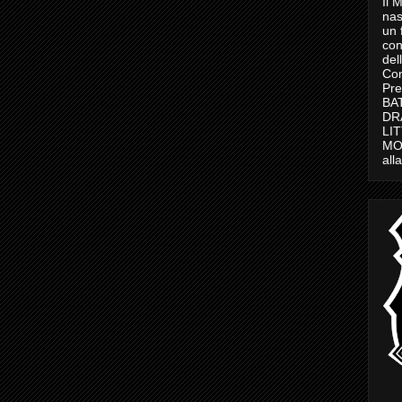
Il 
nas
un 
con
del
Con
Pre
BAT
DR
LI
MO
all