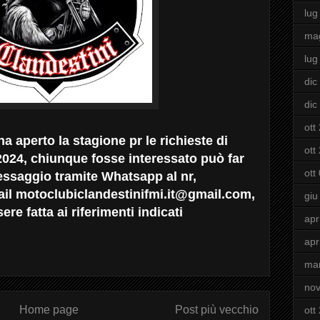
lug
ma
lug
dic
dic
ott
ha aperto la stagione pr le richieste di
ott
2024, chiunque fosse interessato può far
ott
ssaggio tramite Whatsapp al nr,
il motoclubiclandestinifmi.it@gmail.com,
giu
re fatta ai riferimenti indicati
apr
apr
ma
nov
Home page
Post più vecchio
ott