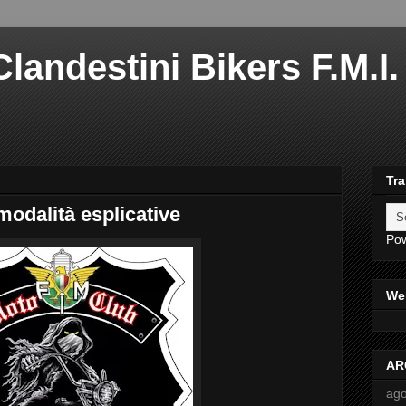
landestini Bikers F.M.I. 
Tra
odalità esplicative
Po
Web
AR
ago