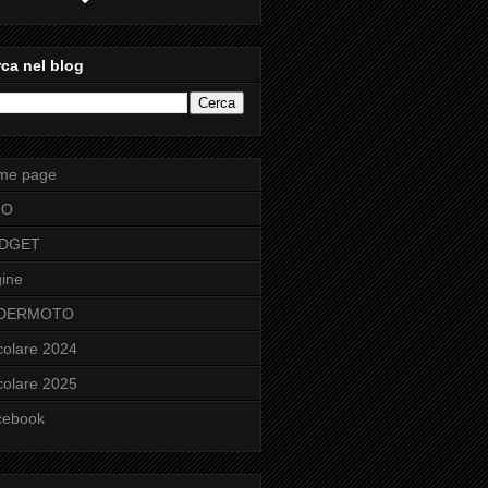
ca nel blog
me page
FO
DGET
ine
DERMOTO
colare 2024
colare 2025
cebook