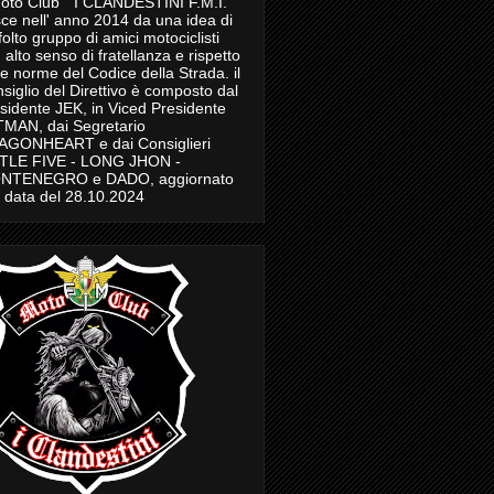
Moto Club " I CLANDESTINI F.M.I."
ce nell' anno 2014 da una idea di
folto gruppo di amici motociclisti
 alto senso di fratellanza e rispetto
le norme del Codice della Strada. il
siglio del Direttivo è composto dal
sidente JEK, in Viced Presidente
MAN, dai Segretario
AGONHEART e dai Consiglieri
TTLE FIVE - LONG JHON -
NTENEGRO e DADO, aggiornato
a data del 28.10.2024