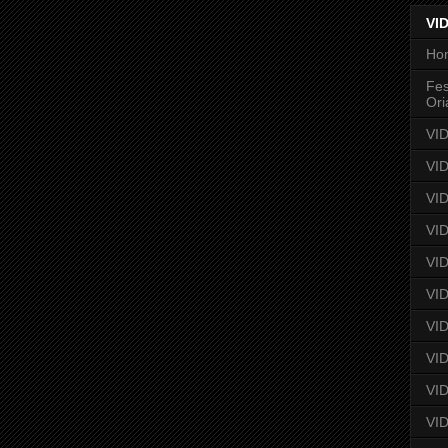
VI
Ho
Fes
Ori
VID
VI
VID
VID
VID
VID
VID
VID
VI
VID