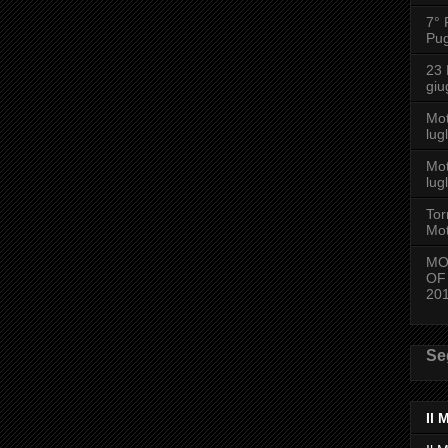
7° 
Pug
23
giu
Mo
lug
Mot
lug
Tor
Mot
MO
OF
20
Se
Il 