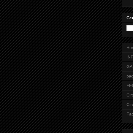
Cer
Ho
IN
GA
pag
FE
Cir
Cir
Fa