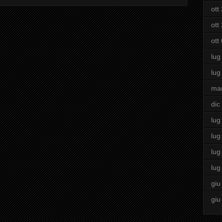
ott
ott
ott
lug
lug
ma
dic
lug
lug
lug
lug
giu
giu