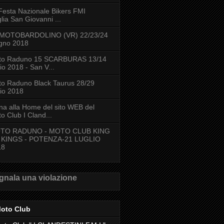
Festa Nazionale Bikers FMI
lia San Giovanni ...
 MOTOBARDOLINO (VR) 22/23/24
gno 2018
to Raduno 15 SCARBURAS 13/14
lio 2018 - San V...
o Raduno Black Taurus 28/29
lio 2018
na alla Home del sito WEB del
o Club I Cland...
TO RADUNO - MOTO CLUB KING
 KINGS - POTENZA-21 LUGLIO
18
gnala una violazione
Moto Club